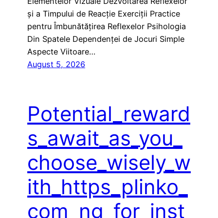
Elementelor Vizuale Dezvoltarea Reflexelor
și a Timpului de Reacție Exerciții Practice
pentru Îmbunătățirea Reflexelor Psihologia
Din Spatele Dependenței de Jocuri Simple
Aspecte Viitoare…
August 5, 2026
Potential_reward
s_await_as_you_
choose_wisely_w
ith_https_plinko_
com_ng_for_inst