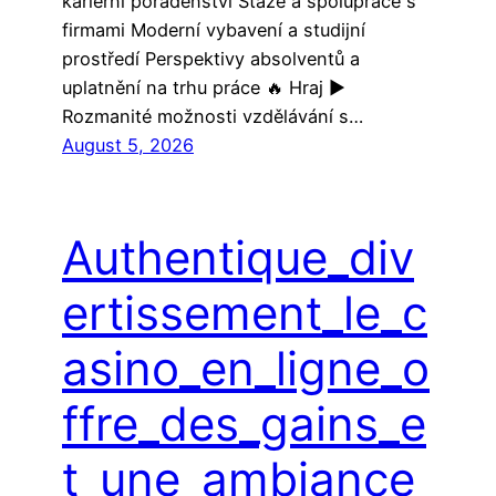
kariérní poradenství Stáže a spolupráce s
firmami Moderní vybavení a studijní
prostředí Perspektivy absolventů a
uplatnění na trhu práce 🔥 Hraj ▶️
Rozmanité možnosti vzdělávání s…
August 5, 2026
Authentique_div
ertissement_le_c
asino_en_ligne_o
ffre_des_gains_e
t_une_ambiance