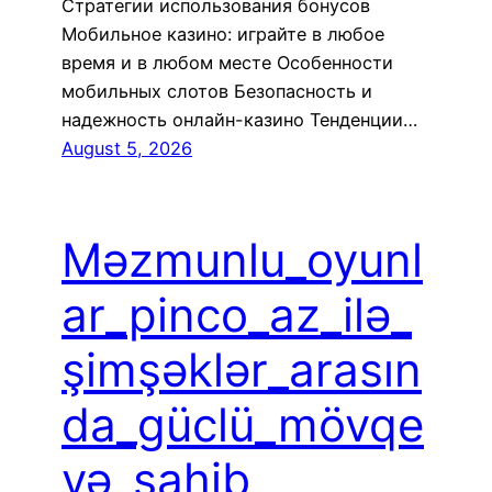
Стратегии использования бонусов
Мобильное казино: играйте в любое
время и в любом месте Особенности
мобильных слотов Безопасность и
надежность онлайн-казино Тенденции…
August 5, 2026
Məzmunlu_oyunl
ar_pinco_az_ilə_
şimşəklər_arasın
da_güclü_mövqe
yə_sahib