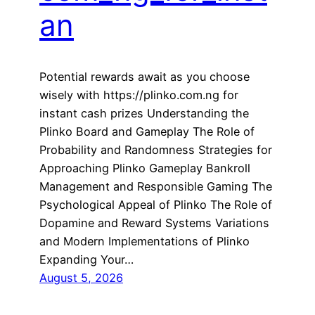
an
Potential rewards await as you choose
wisely with https://plinko.com.ng for
instant cash prizes Understanding the
Plinko Board and Gameplay The Role of
Probability and Randomness Strategies for
Approaching Plinko Gameplay Bankroll
Management and Responsible Gaming The
Psychological Appeal of Plinko The Role of
Dopamine and Reward Systems Variations
and Modern Implementations of Plinko
Expanding Your…
August 5, 2026