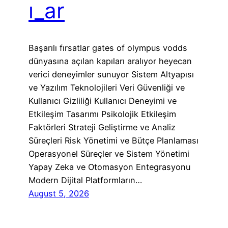
ı_ar
Başarılı fırsatlar gates of olympus vodds
dünyasına açılan kapıları aralıyor heyecan
verici deneyimler sunuyor Sistem Altyapısı
ve Yazılım Teknolojileri Veri Güvenliği ve
Kullanıcı Gizliliği Kullanıcı Deneyimi ve
Etkileşim Tasarımı Psikolojik Etkileşim
Faktörleri Strateji Geliştirme ve Analiz
Süreçleri Risk Yönetimi ve Bütçe Planlaması
Operasyonel Süreçler ve Sistem Yönetimi
Yapay Zeka ve Otomasyon Entegrasyonu
Modern Dijital Platformların…
August 5, 2026